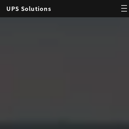
UPS Solutions